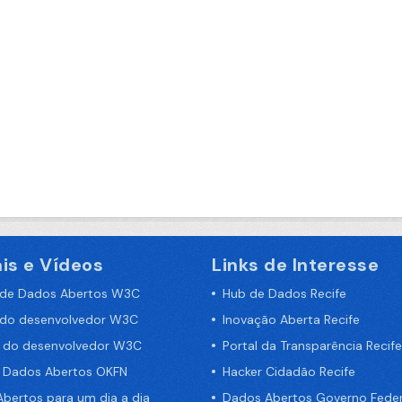
is e Vídeos
Links de Interesse
 de Dados Abertos W3C
Hub de Dados Recife
 do desenvolvedor W3C
Inovação Aberta Recife
a do desenvolvedor W3C
Portal da Transparência Recife
e Dados Abertos OKFN
Hacker Cidadão Recife
bertos para um dia a dia
Dados Abertos Governo Feder