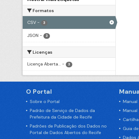
Formatos
CSV
-
3
JSON
-
3
Licenças
Licença Aberta...
-
3
O Portal
Manua
Sobre o Portal
Manual
Padrão de Serviço de Dados da
Manual
Prefeitura da Cidade de Recife
Cartilh
Padrões de Publicação dos Dados no
Guia d
Portal de Dados Abertos do Recife
Dados A