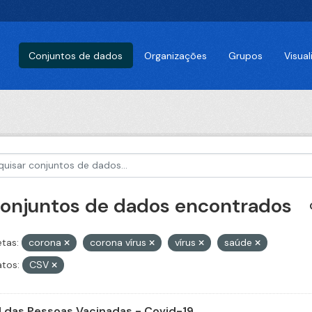
Conjuntos de dados
Organizações
Grupos
Visua
conjuntos de dados encontrados
etas:
corona
corona vírus
vírus
saúde
tos:
CSV
il das Pessoas Vacinadas - Covid-19