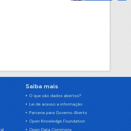
Saiba mais
O que são dados abertos?
Lei de acesso a informação
Parceria para Governo Aberto
Open Knowledge Foundation
al
Open Data Commons