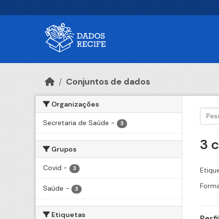
Ir para o conteúdo principal
Conjuntos de dados
Organizações
Secretaria de Saúde
-
3
3 
Grupos
Covid
-
3
Etiqu
Forma
Saúde
-
3
Etiquetas
Perf