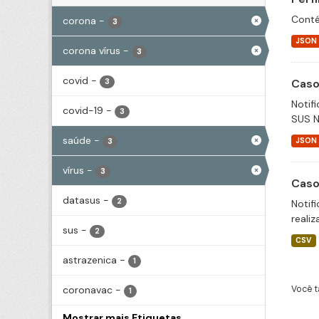
Conté
corona
-
3
JSON
corona vírus
-
3
covid
-
Caso
3
Notif
covid-19
-
3
SUS N
saúde
-
JSON
3
vírus
-
3
Caso
datasus
-
2
Notif
realiz
sus
-
2
CSV
astrazenica
-
1
coronavac
-
Você t
1
Mostrar mais Etiquetas