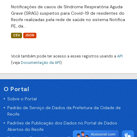
Notificações de casos de Síndrome Respiratória Aguda
Grave (SRAG) suspeitos para Covid-19 de residentes do
Recife realizadas pela rede de saúde no sistema Notifica
PE, da...
CSV
JSON
Você também pode ter acesso a esses registros usando a
API
(veja
Documentação da API
).
O Portal
Sobre o Portal
Padrão de Serviço de Dados da Prefeitura da Cidade de
Recife
Padrões de Publicação dos Dados no Portal de Dados
Abertos do Recife