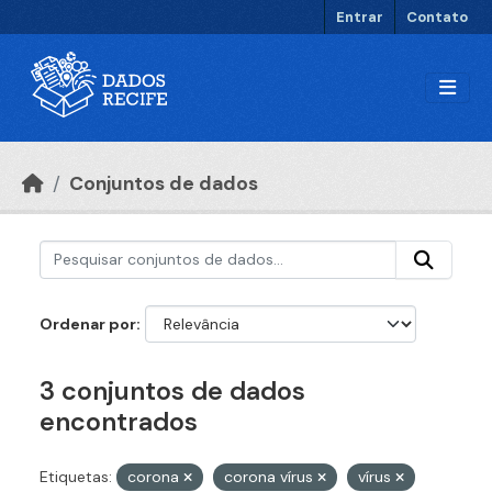
Ir para o conteúdo principal
Entrar
Contato
Conjuntos de dados
Ordenar por
3 conjuntos de dados
encontrados
Etiquetas:
corona
corona vírus
vírus