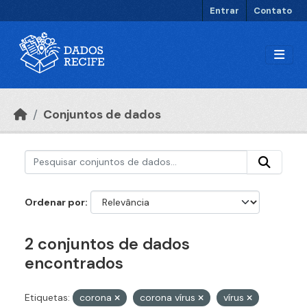
Ir para o conteúdo principal
Entrar
Contato
Conjuntos de dados
Ordenar por
2 conjuntos de dados
encontrados
Etiquetas:
corona
corona vírus
vírus