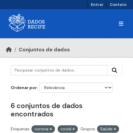
Ir para o conteúdo principal
Entrar
Contato
Conjuntos de dados
Ordenar por
6 conjuntos de dados
encontrados
Etiquetas:
corona
covid
Grupos:
Saúde