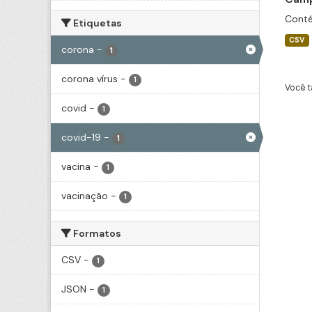
Conté
Etiquetas
CSV
corona
-
1
corona vírus
-
1
Você t
covid
-
1
covid-19
-
1
vacina
-
1
vacinação
-
1
Formatos
CSV
-
1
JSON
-
1