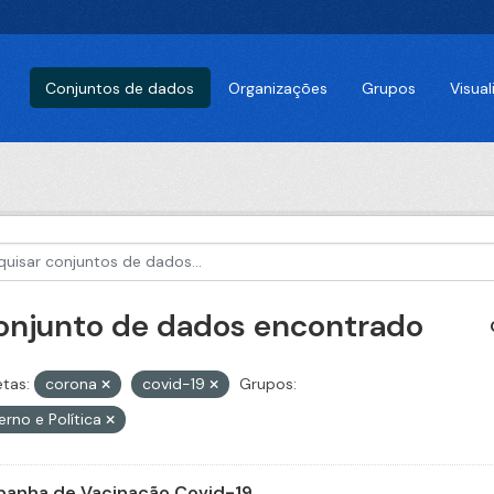
Conjuntos de dados
Organizações
Grupos
Visua
conjunto de dados encontrado
etas:
corona
covid-19
Grupos:
rno e Política
anha de Vacinação Covid-19