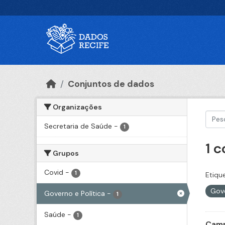
Ir para o conteúdo principal
Conjuntos de dados
Organizações
Secretaria de Saúde
-
1
1 
Grupos
Covid
-
1
Etiqu
Gove
Governo e Política
-
1
Saúde
-
1
Camp