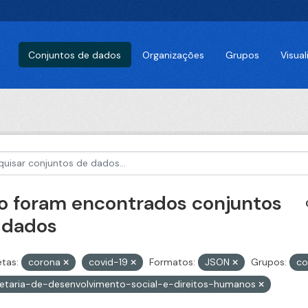
Conjuntos de dados
Organizações
Grupos
Visua
o foram encontrados conjuntos
 dados
etas:
corona
covid-19
Formatos:
JSON
Grupos:
co
etaria-de-desenvolvimento-social-e-direitos-humanos