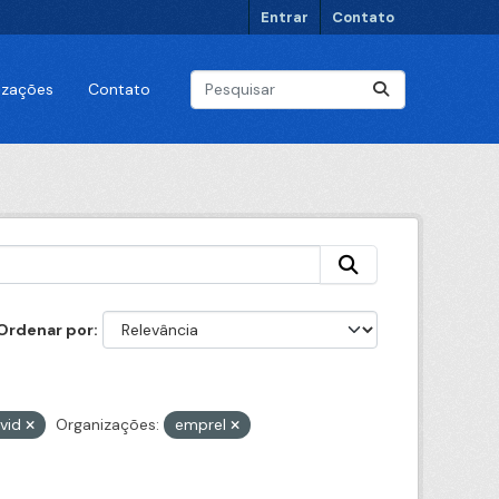
Entrar
Contato
lizações
Contato
Ordenar por
vid
Organizações:
emprel