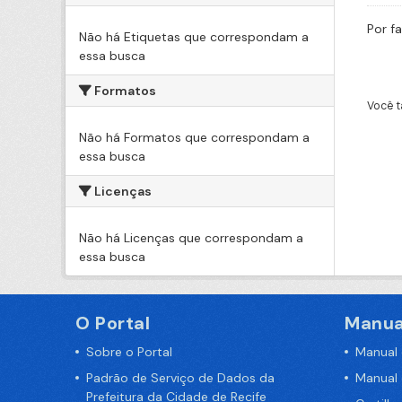
Por f
Não há Etiquetas que correspondam a
essa busca
Formatos
Você t
Não há Formatos que correspondam a
essa busca
Licenças
Não há Licenças que correspondam a
essa busca
O Portal
Manua
Sobre o Portal
Manual
Padrão de Serviço de Dados da
Manual
Prefeitura da Cidade de Recife