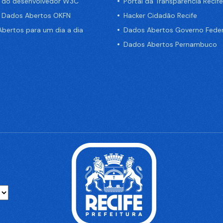
a do desenvolvedor W3C
Portal da Transparência Recife
e Dados Abertos OKFN
Hacker Cidadão Recife
bertos para um dia a dia
Dados Abertos Governo Feder
Dados Abertos Pernambuco