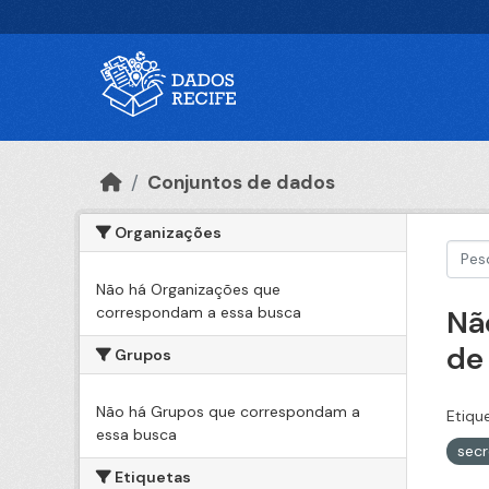
Ir para o conteúdo principal
Conjuntos de dados
Organizações
Não há Organizações que
correspondam a essa busca
Nã
de
Grupos
Não há Grupos que correspondam a
Etiqu
essa busca
secr
Etiquetas