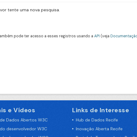
avor tente uma nova pesquisa.
ambém pode ter acesso a esses registros usando a
API
(veja
Documentação
is e Vídeos
Links de Interesse
 de Dados Abertos W3C
Hub de Dados Recife
 do desenvolvedor W3C
Inovação Aberta Recife