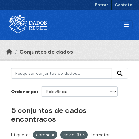
Ir para o conteúdo principal
Entrar
Contato
Conjuntos de dados
Ordenar por
5 conjuntos de dados
encontrados
Etiquetas:
corona
covid-19
Formatos: