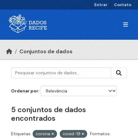
Ir para o conteúdo principal
Entrar
Contato
Conjuntos de dados
Ordenar por
5 conjuntos de dados
encontrados
Etiquetas:
corona
covid-19
Formatos: