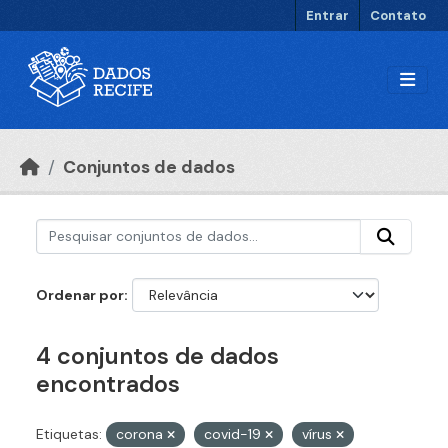
Ir para o conteúdo principal
Entrar
Contato
Conjuntos de dados
Ordenar por
4 conjuntos de dados
encontrados
Etiquetas:
corona
covid-19
vírus