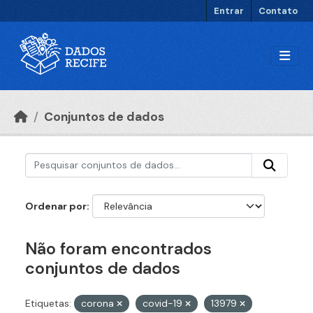
Ir para o conteúdo principal
Entrar
Contato
Conjuntos de dados
Ordenar por
Não foram encontrados
conjuntos de dados
Etiquetas:
corona
covid-19
13979