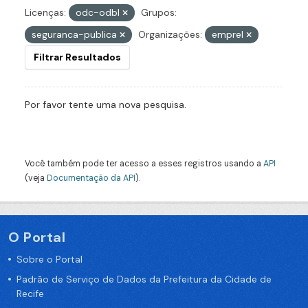
Licenças:
odc-odbl
Grupos:
seguranca-publica
Organizações:
emprel
Filtrar Resultados
Por favor tente uma nova pesquisa.
Você também pode ter acesso a esses registros usando a
API
(veja
Documentação da API
).
O Portal
Sobre o Portal
Padrão de Serviço de Dados da Prefeitura da Cidade de
Recife