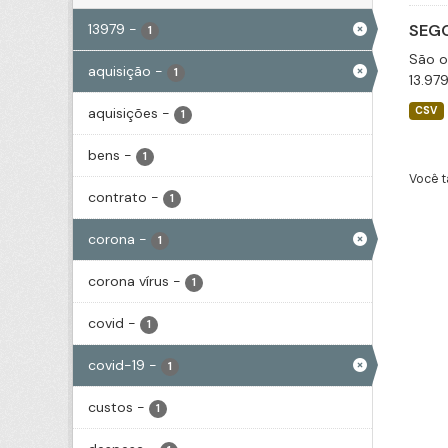
13979
-
SEGO
1
São o
aquisição
-
1
13.97
aquisições
-
CSV
1
bens
-
1
Você t
contrato
-
1
corona
-
1
corona vírus
-
1
covid
-
1
covid-19
-
1
custos
-
1