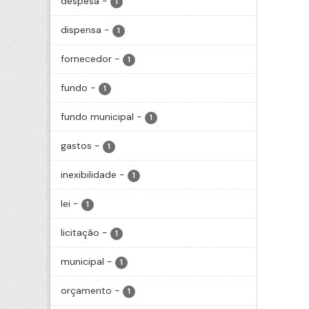
despesa
-
1
dispensa
-
1
fornecedor
-
1
fundo
-
1
fundo municipal
-
1
gastos
-
1
inexibilidade
-
1
lei
-
1
licitação
-
1
municipal
-
1
orçamento
-
1