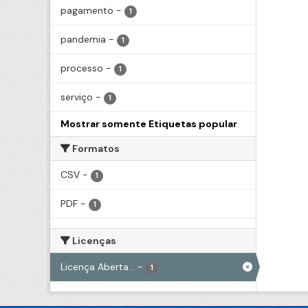
pagamento
-
1
pandemia
-
1
processo
-
1
serviço
-
1
Mostrar somente Etiquetas popular
Formatos
CSV
-
1
PDF
-
1
Licenças
Licença Aberta...
-
1