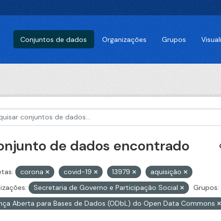
Conjuntos de dados
Organizações
Grupos
Visua
conjunto de dados encontrado
etas:
corona
covid-19
13979
aquisição
izações:
Secretaria de Governo e Participação Social
Grupos:
ença Aberta para Bases de Dados (ODbL) do Open Data Commons