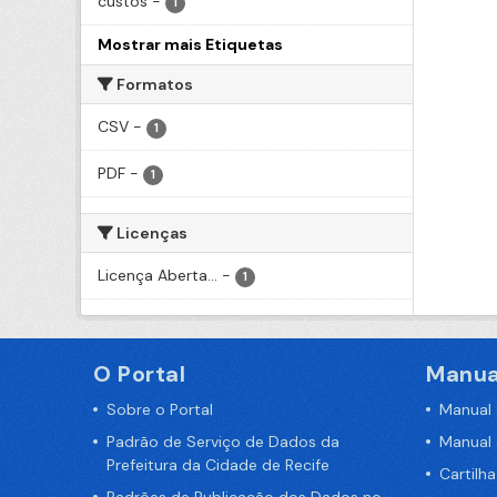
custos
-
1
Mostrar mais Etiquetas
Formatos
CSV
-
1
PDF
-
1
Licenças
Licença Aberta...
-
1
O Portal
Manua
Sobre o Portal
Manual
Padrão de Serviço de Dados da
Manual
Prefeitura da Cidade de Recife
Cartilh