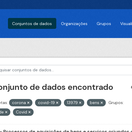
Conjuntos de dados
Organizações
Grupos
Visua
conjunto de dados encontrado
etas:
corona
covid-19
13979
bens
Grupos:
de
Covid
- Processos de aquisições de bens e serviços oriundos d