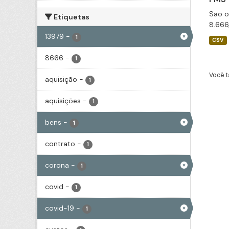
São o
Etiquetas
8.666
13979
-
1
CSV
8666
-
1
Você t
aquisição
-
1
aquisições
-
1
bens
-
1
contrato
-
1
corona
-
1
covid
-
1
covid-19
-
1