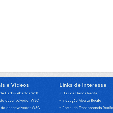
is e Vídeos
Links de Interesse
 de Dados Abertos W3C
Hub de Dados Recife
 do desenvolvedor W3C
Inovação Aberta Recife
a do desenvolvedor W3C
Portal da Transparência Recife