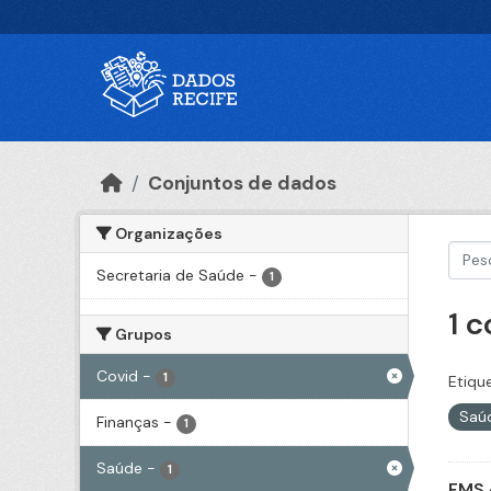
Ir para o conteúdo principal
Conjuntos de dados
Organizações
Secretaria de Saúde
-
1
1 
Grupos
Covid
-
1
Etiqu
Saú
Finanças
-
1
Saúde
-
1
FMS 