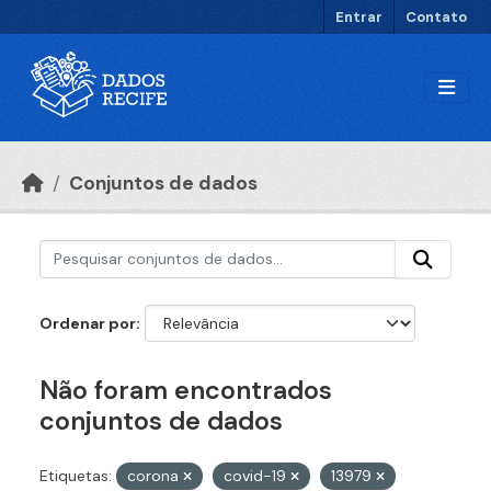
Ir para o conteúdo principal
Entrar
Contato
Conjuntos de dados
Ordenar por
Não foram encontrados
conjuntos de dados
Etiquetas:
corona
covid-19
13979