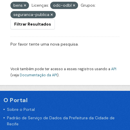
bens
Licenças:
odc-odbl
Grupos:
seguranca-publica
Filtrar Resultados
Por favor tente uma nova pesquisa.
Você também pode ter acesso a esses registros usando a
API
(veja
Documentação da API
).
O Portal
Sobre o Portal
Padrão de Serviço de Dados da Prefeitura da Cidade de
Recife