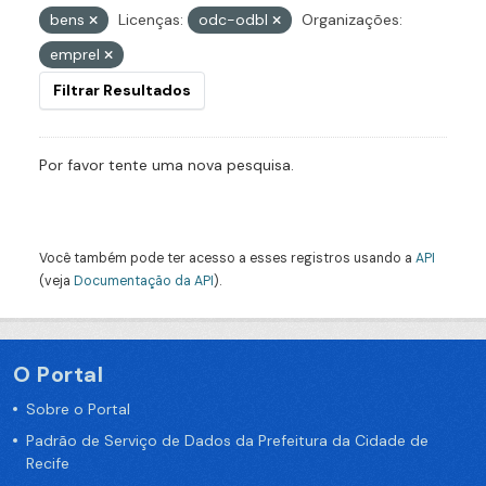
bens
Licenças:
odc-odbl
Organizações:
emprel
Filtrar Resultados
Por favor tente uma nova pesquisa.
Você também pode ter acesso a esses registros usando a
API
(veja
Documentação da API
).
O Portal
Sobre o Portal
Padrão de Serviço de Dados da Prefeitura da Cidade de
Recife