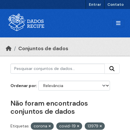
Ir para o conteúdo principal
Entrar
Contato
Conjuntos de dados
Ordenar por
Não foram encontrados
conjuntos de dados
Etiquetas:
corona
covid-19
13979