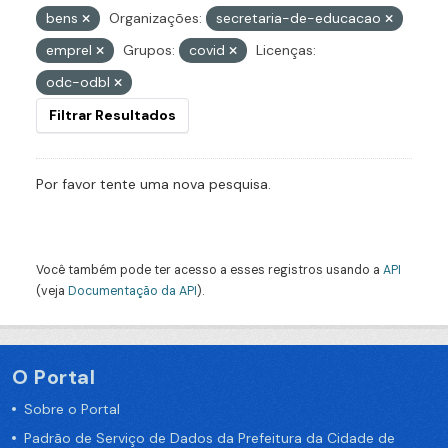
bens
Organizações:
secretaria-de-educacao
emprel
Grupos:
covid
Licenças:
odc-odbl
Filtrar Resultados
Por favor tente uma nova pesquisa.
Você também pode ter acesso a esses registros usando a
API
(veja
Documentação da API
).
O Portal
Sobre o Portal
Padrão de Serviço de Dados da Prefeitura da Cidade de