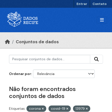
Ir para o conteúdo principal
Entrar
Contato
Conjuntos de dados
Ordenar por
Não foram encontrados
conjuntos de dados
Etiquetas:
corona
covid-19
13979