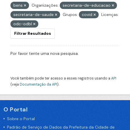
bens
Organizações:
secretaria-de-educacao
secretaria-de-saude
Grupos:
covid
Licenças:
odc-odbl
Filtrar Resultados
Por favor tente uma nova pesquisa.
Você também pode ter acesso a esses registros usando a
API
(veja
Documentação da API
).
O Portal
Sobre o Portal
Padrão de Serviço de Dados da Prefeitura da Cidade de