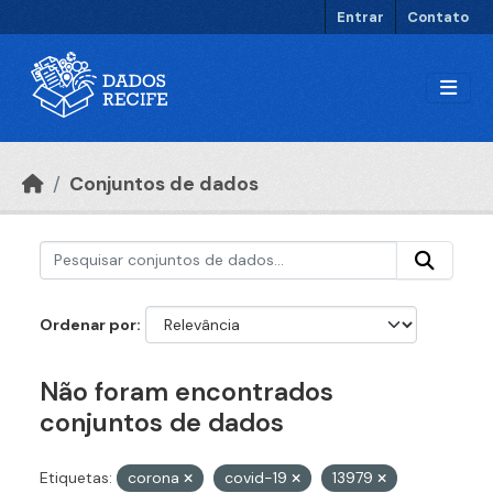
Ir para o conteúdo principal
Entrar
Contato
Conjuntos de dados
Ordenar por
Não foram encontrados
conjuntos de dados
Etiquetas:
corona
covid-19
13979