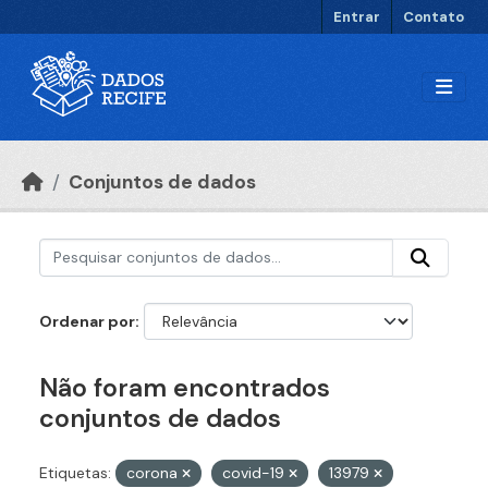
Ir para o conteúdo principal
Entrar
Contato
Conjuntos de dados
Ordenar por
Não foram encontrados
conjuntos de dados
Etiquetas:
corona
covid-19
13979