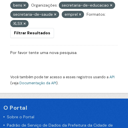
bens
Organizações:
secretaria-de-educacao
secretaria-de-saude
emprel
Formatos:
XLSX
Filtrar Resultados
Por favor tente uma nova pesquisa.
Você também pode ter acesso a esses registros usando a
API
(veja
Documentação da API
).
O Portal
Sobre o Portal
Padrão de Serviço de Dados da Prefeitura da Cidade de