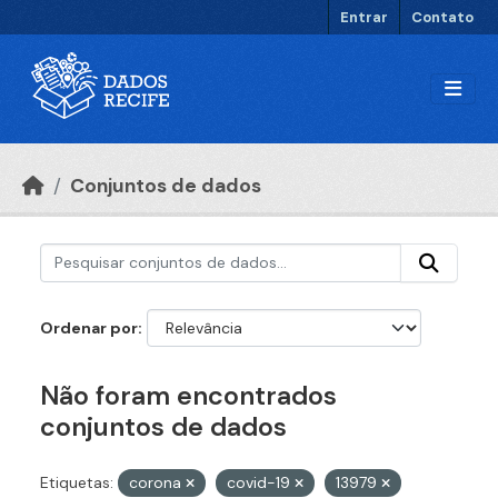
Ir para o conteúdo principal
Entrar
Contato
Conjuntos de dados
Ordenar por
Não foram encontrados
conjuntos de dados
Etiquetas:
corona
covid-19
13979