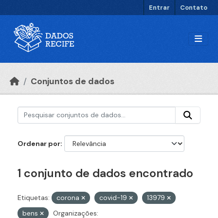
Ir para o conteúdo principal
Entrar
Contato
Conjuntos de dados
Ordenar por
1 conjunto de dados encontrado
Etiquetas:
corona
covid-19
13979
bens
Organizações: