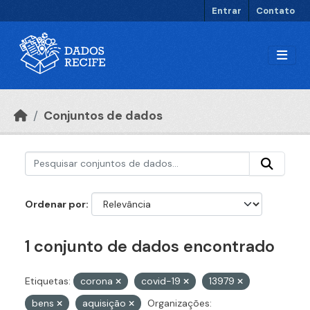
Ir para o conteúdo principal
Entrar
Contato
Conjuntos de dados
Ordenar por
1 conjunto de dados encontrado
Etiquetas:
corona
covid-19
13979
bens
aquisição
Organizações: