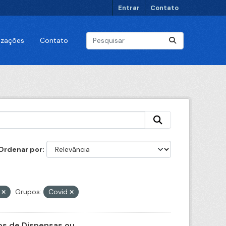
Entrar
Contato
lizações
Contato
Ordenar por
l
Grupos:
Covid
s de Dispensas ou...