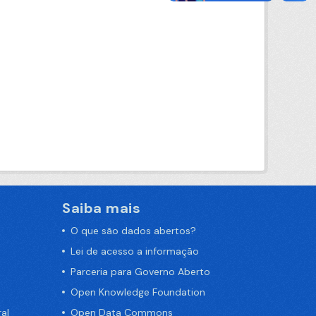
Saiba mais
O que são dados abertos?
Lei de acesso a informação
Parceria para Governo Aberto
Open Knowledge Foundation
al
Open Data Commons