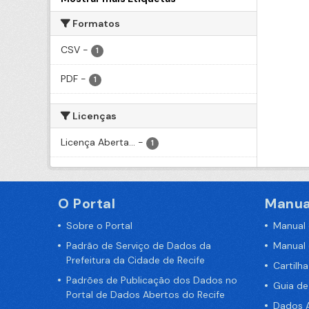
Formatos
CSV
-
1
PDF
-
1
Licenças
Licença Aberta...
-
1
O Portal
Manua
Sobre o Portal
Manual
Padrão de Serviço de Dados da
Manual
Prefeitura da Cidade de Recife
Cartilh
Padrões de Publicação dos Dados no
Guia d
Portal de Dados Abertos do Recife
Dados A