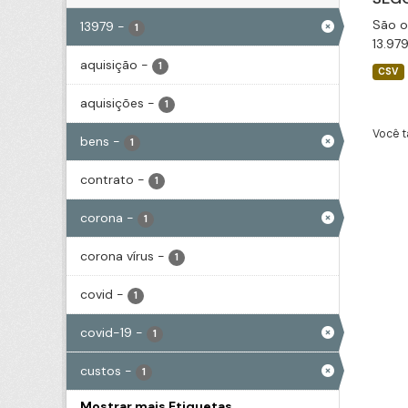
São o
13979
-
1
13.97
aquisição
-
1
CSV
aquisições
-
1
Você t
bens
-
1
contrato
-
1
corona
-
1
corona vírus
-
1
covid
-
1
covid-19
-
1
custos
-
1
Mostrar mais Etiquetas