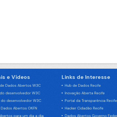
is e Vídeos
Links de Interesse
 de Dados Abertos W3C
Hub de Dados Recife
 do desenvolvedor W3C
Inovação Aberta Recife
a do desenvolvedor W3C
Portal da Transparência Recife
e Dados Abertos OKFN
Hacker Cidadão Recife
bertos para um dia a dia
Dados Abertos Governo Feder