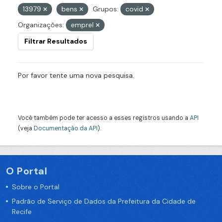
13979
bens
Grupos:
covid
Organizações:
emprel
Filtrar Resultados
Por favor tente uma nova pesquisa.
Você também pode ter acesso a esses registros usando a
API
(veja
Documentação da API
).
O Portal
Sobre o Portal
Padrão de Serviço de Dados da Prefeitura da Cidade de
Recife