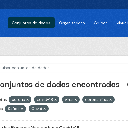
Conjuntos de dados
Organizações
Grupos
Visua
conjuntos de dados encontrados
etas:
corona
covid-19
vírus
corona vírus
s:
Saúde
Covid
il das Pessoas Vacinadas - Covid-19