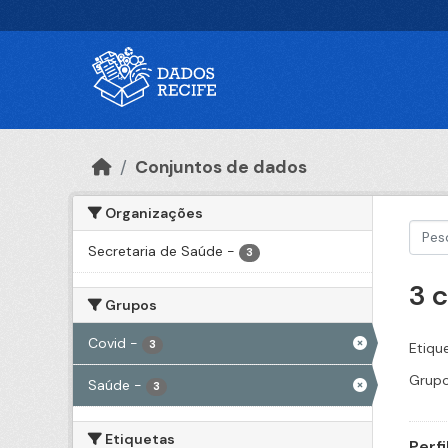
Ir para o conteúdo principal
Conjuntos de dados
Organizações
Secretaria de Saúde
-
3
3 
Grupos
Covid
-
3
Etiqu
Grupo
Saúde
-
3
Etiquetas
Perf