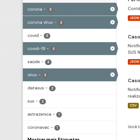
Conté
corona
-
3
JSON
corona vírus
-
3
covid
-
Caso
3
Notif
covid-19
-
3
SUS N
saúde
-
JSON
3
vírus
-
3
Caso
datasus
-
2
Notif
realiz
sus
-
2
CSV
astrazenica
-
1
coronavac
-
Você t
1
Mostrar mais Etiquetas