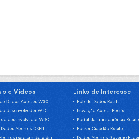
is e Vídeos
Links de Interesse
 de Dados Abertos W3C
Hub de Dados Recife
 do desenvolvedor W3C
Inovação Aberta Recife
a do desenvolvedor W3C
Portal da Transparência Recife
e Dados Abertos OKFN
Hacker Cidadão Recife
bertos para um dia a dia
Dados Abertos Governo Feder