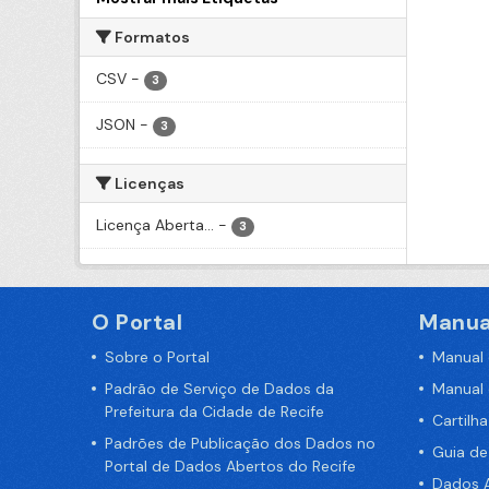
Formatos
CSV
-
3
JSON
-
3
Licenças
Licença Aberta...
-
3
O Portal
Manua
Sobre o Portal
Manual
Padrão de Serviço de Dados da
Manual
Prefeitura da Cidade de Recife
Cartilh
Padrões de Publicação dos Dados no
Guia d
Portal de Dados Abertos do Recife
Dados A