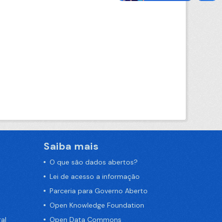
Saiba mais
O que são dados abertos?
Lei de acesso a informação
Parceria para Governo Aberto
Open Knowledge Foundation
al
Open Data Commons