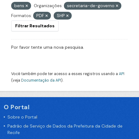
bens
Organizações:
secretaria-de-governo
Formatos:
PDF
SHP
Filtrar Resultados
Por favor tente uma nova pesquisa.
Você também pode ter acesso a esses registros usando a
API
(veja
Documentação da API
).
O Portal
Sobre o Portal
Padrão de Serviço de Dados da Prefeitura da Cidade de
Recife