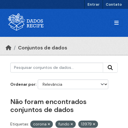
Ir para o conteúdo principal
Entrar
Contato
Conjuntos de dados
Ordenar por
Não foram encontrados
conjuntos de dados
Etiquetas:
corona
fundo
13979