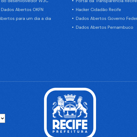
a do desenvolvedor W3C
Portal da Transparência Recife
e Dados Abertos OKFN
Hacker Cidadão Recife
bertos para um dia a dia
Dados Abertos Governo Feder
Dados Abertos Pernambuco