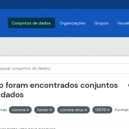
Conjuntos de dados
Organizações
Grupos
Visua
o foram encontrados conjuntos
 dados
etas:
corona
fundo
corona vírus
13979
Format