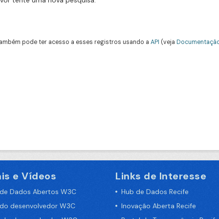
avor tente uma nova pesquisa.
ambém pode ter acesso a esses registros usando a
API
(veja
Documentação
is e Vídeos
Links de Interesse
 de Dados Abertos W3C
Hub de Dados Recife
 do desenvolvedor W3C
Inovação Aberta Recife