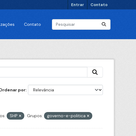
Entrar
Contato
lizações
Contato
Ordenar por
os:
SHP
Grupos:
governo-e-politica