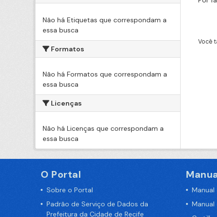
Por f
Não há Etiquetas que correspondam a
essa busca
Você t
Formatos
Não há Formatos que correspondam a
essa busca
Licenças
Não há Licenças que correspondam a
essa busca
O Portal
Manua
Sobre o Portal
Manual
Padrão de Serviço de Dados da
Manual
Prefeitura da Cidade de Recife