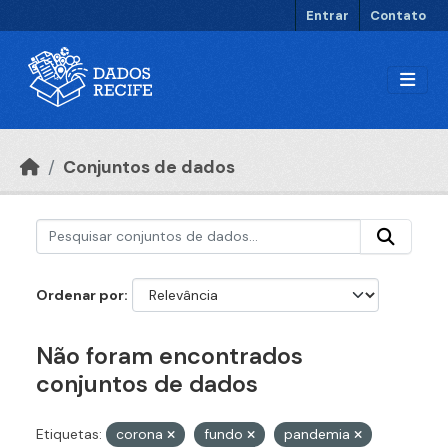
Ir para o conteúdo principal
Entrar
Contato
Conjuntos de dados
Ordenar por
Não foram encontrados
conjuntos de dados
Etiquetas:
corona
fundo
pandemia