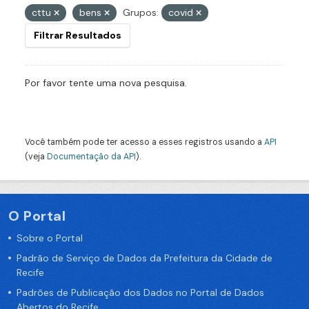
cttu
bens
Grupos:
covid
Filtrar Resultados
Por favor tente uma nova pesquisa.
Você também pode ter acesso a esses registros usando a
API
(veja
Documentação da API
).
O Portal
Sobre o Portal
Padrão de Serviço de Dados da Prefeitura da Cidade de
Recife
Padrões de Publicação dos Dados no Portal de Dados
Abertos do Recife