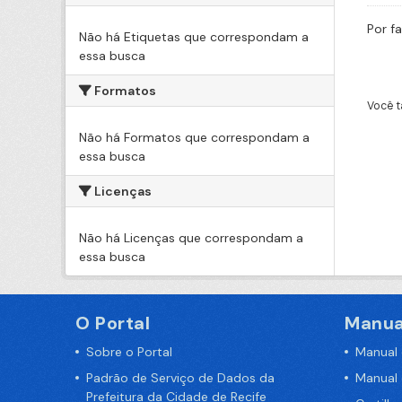
Por f
Não há Etiquetas que correspondam a
essa busca
Formatos
Você t
Não há Formatos que correspondam a
essa busca
Licenças
Não há Licenças que correspondam a
essa busca
O Portal
Manua
Sobre o Portal
Manual
Padrão de Serviço de Dados da
Manual
Prefeitura da Cidade de Recife