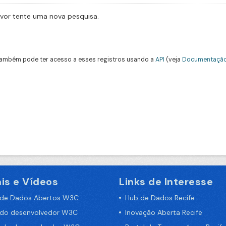
avor tente uma nova pesquisa.
ambém pode ter acesso a esses registros usando a
API
(veja
Documentação
is e Vídeos
Links de Interesse
 de Dados Abertos W3C
Hub de Dados Recife
 do desenvolvedor W3C
Inovação Aberta Recife