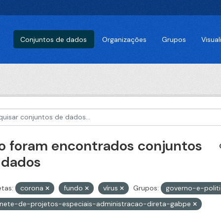
Conjuntos de dados
Organizações
Grupos
Visua
o foram encontrados conjuntos
 dados
etas:
corona
fundo
vírus
Grupos:
governo-e-polit
nete-de-projetos-especiais-administracao-direta-gabpe