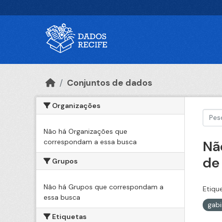
Ir para o conteúdo principal
Conjuntos de dados
Organizações
Não há Organizações que
correspondam a essa busca
Nã
de
Grupos
Não há Grupos que correspondam a
Etiqu
essa busca
gabi
Etiquetas