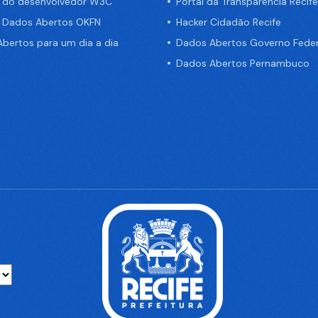
a do desenvolvedor W3C
Portal da Transparência Recife
e Dados Abertos OKFN
Hacker Cidadão Recife
bertos para um dia a dia
Dados Abertos Governo Feder
Dados Abertos Pernambuco