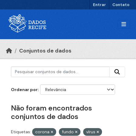
Ir para o conteúdo principal
Entrar
Contato
Conjuntos de dados
Ordenar por
Não foram encontrados
conjuntos de dados
Etiquetas:
corona
fundo
vírus