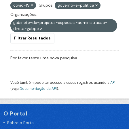
covid-19
Grupos:
governo-e-politica
Organizações:
gabinete-de-projetos-especiais-administracao-
direta-gabpe
Filtrar Resultados
Por favor tente uma nova pesquisa.
Você também pode ter acesso a esses registros usando a
API
(veja
Documentação da API
).
O Portal
Sobre o Portal