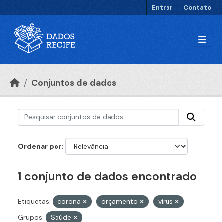
Ir para o conteúdo principal
Entrar
Contato
Conjuntos de dados
Ordenar por
1 conjunto de dados encontrado
Etiquetas:
corona
orçamento
vírus
Grupos:
Saúde