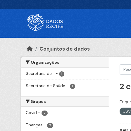
Ir para o conteúdo principal
Conjuntos de dados
Organizações
Secretaria de...
-
1
2 
Secretaria de Saúde
-
1
Grupos
Etiqu
CS
Covid
-
2
Finanças
-
2
SEIN