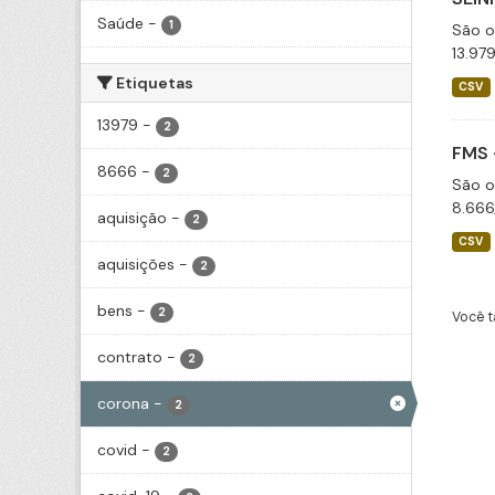
Saúde
-
1
São o
13.97
Etiquetas
CSV
13979
-
2
FMS 
8666
-
2
São o
8.666
aquisição
-
2
CSV
aquisições
-
2
bens
-
2
Você t
contrato
-
2
corona
-
2
covid
-
2