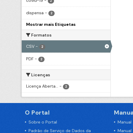
covid-19
-
2
dispensa
-
2
Mostrar mais Etiquetas
Formatos
CSV
-
2
PDF
-
2
Licenças
Licença Aberta...
-
2
O Portal
Manua
Sobre o Portal
Manual
Padrão de Serviço de Dados da
Manual