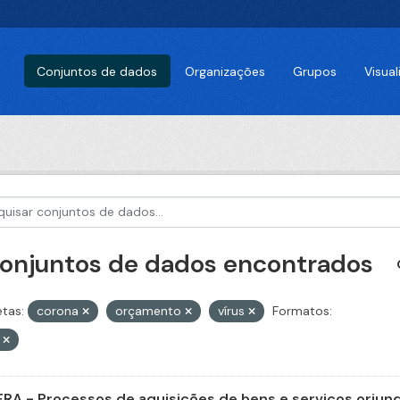
Conjuntos de dados
Organizações
Grupos
Visua
conjuntos de dados encontrados
etas:
corona
orçamento
vírus
Formatos:
V
FRA - Processos de aquisições de bens e serviços oriund