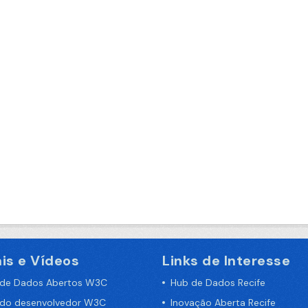
is e Vídeos
Links de Interesse
 de Dados Abertos W3C
Hub de Dados Recife
 do desenvolvedor W3C
Inovação Aberta Recife