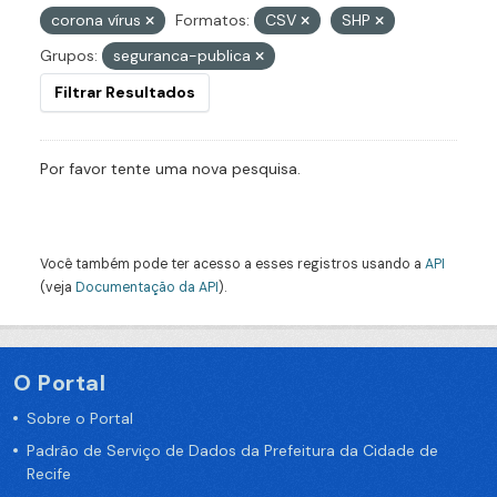
corona vírus
Formatos:
CSV
SHP
Grupos:
seguranca-publica
Filtrar Resultados
Por favor tente uma nova pesquisa.
Você também pode ter acesso a esses registros usando a
API
(veja
Documentação da API
).
O Portal
Sobre o Portal
Padrão de Serviço de Dados da Prefeitura da Cidade de
Recife