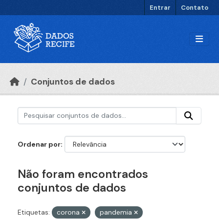
Ir para o conteúdo principal
Entrar
Contato
Conjuntos de dados
Ordenar por
Não foram encontrados
conjuntos de dados
Etiquetas:
corona
pandemia