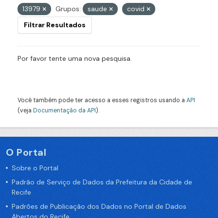
13979
Grupos:
saude
covid
Filtrar Resultados
Por favor tente uma nova pesquisa.
Você também pode ter acesso a esses registros usando a
API
(veja
Documentação da API
).
O Portal
Sobre o Portal
Padrão de Serviço de Dados da Prefeitura da Cidade de
Recife
Padrões de Publicação dos Dados no Portal de Dados
Abertos do Recife