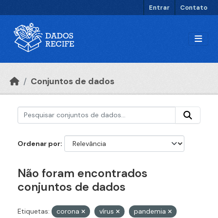
Ir para o conteúdo principal
Entrar
Contato
Conjuntos de dados
Ordenar por
Não foram encontrados
conjuntos de dados
Etiquetas:
corona
vírus
pandemia