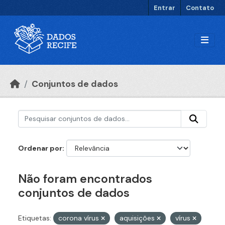
Ir para o conteúdo principal
Entrar
Contato
Conjuntos de dados
Ordenar por
Não foram encontrados
conjuntos de dados
Etiquetas:
corona vírus
aquisições
vírus