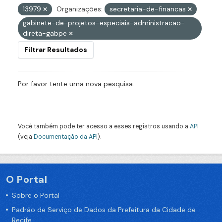
13979
Organizações:
secretaria-de-financas
gabinete-de-projetos-especiais-administracao-
direta-gabpe
Filtrar Resultados
Por favor tente uma nova pesquisa.
Você também pode ter acesso a esses registros usando a
API
(veja
Documentação da API
).
O Portal
Sobre o Portal
Padrão de Serviço de Dados da Prefeitura da Cidade de
Recife