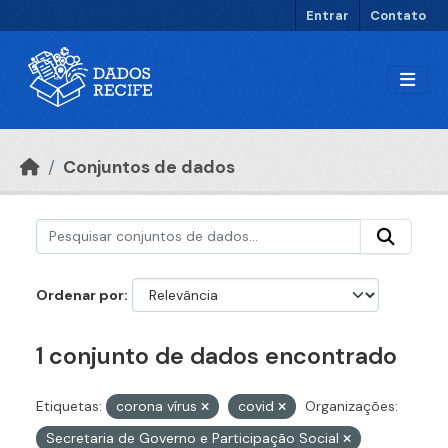
Ir para o conteúdo principal
Entrar
Contato
Conjuntos de dados
Ordenar por
1 conjunto de dados encontrado
Etiquetas:
corona vírus
covid
Organizações:
Secretaria de Governo e Participação Social