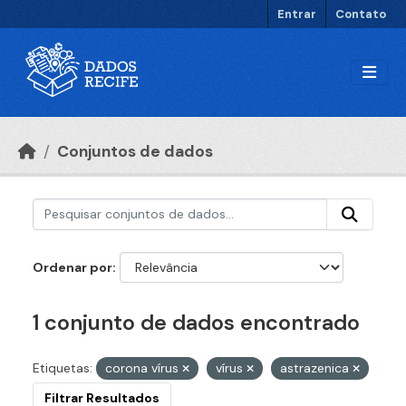
Ir para o conteúdo principal
Entrar
Contato
Conjuntos de dados
Ordenar por
1 conjunto de dados encontrado
Etiquetas:
corona vírus
vírus
astrazenica
Filtrar Resultados