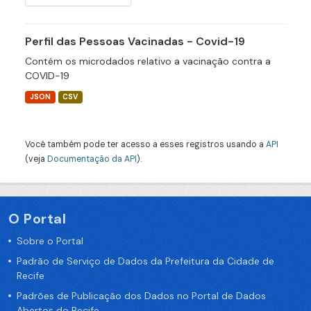
Perfil das Pessoas Vacinadas - Covid-19
Contém os microdados relativo a vacinação contra a
COVID-19
JSON
CSV
Você também pode ter acesso a esses registros usando a
API
(veja
Documentação da API
).
O Portal
Sobre o Portal
Padrão de Serviço de Dados da Prefeitura da Cidade de
Recife
Padrões de Publicação dos Dados no Portal de Dados
Abertos do Recife