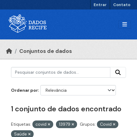
Ir para o conteúdo principal
Entrar
Contato
Conjuntos de dados
Ordenar por
1 conjunto de dados encontrado
Etiquetas:
covid
13979
Grupos:
Covid
Saúde