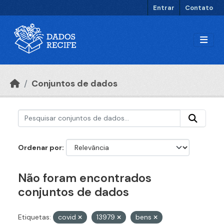
Ir para o conteúdo principal
Entrar
Contato
Conjuntos de dados
Ordenar por
Não foram encontrados
conjuntos de dados
Etiquetas:
covid
13979
bens