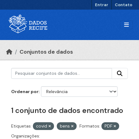
Ir para o conteúdo principal
Entrar
Contato
Conjuntos de dados
Ordenar por
1 conjunto de dados encontrado
Etiquetas:
covid
bens
Formatos:
PDF
Organizações: