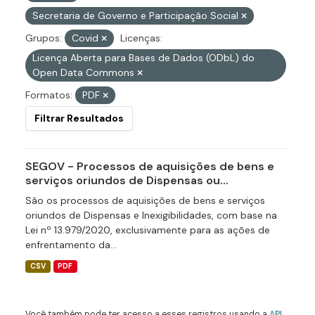
Secretaria de Governo e Participação Social
Grupos:
Covid
Licenças:
Licença Aberta para Bases de Dados (ODbL) do
Open Data Commons
Formatos:
PDF
Filtrar Resultados
SEGOV - Processos de aquisições de bens e
serviços oriundos de Dispensas ou...
São os processos de aquisições de bens e serviços
oriundos de Dispensas e Inexigibilidades, com base na
Lei nº 13.979/2020, exclusivamente para as ações de
enfrentamento da...
CSV
PDF
Você também pode ter acesso a esses registros usando a
API