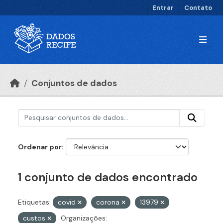
Ir para o conteúdo principal
Entrar
Contato
Conjuntos de dados
Ordenar por
1 conjunto de dados encontrado
Etiquetas:
covid
corona
13979
custos
Organizações: