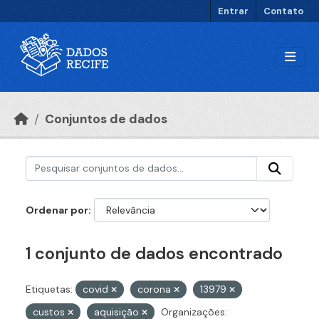
Ir para o conteúdo principal
Entrar
Contato
Conjuntos de dados
Ordenar por
1 conjunto de dados encontrado
Etiquetas:
covid
corona
13979
custos
aquisição
Organizações: