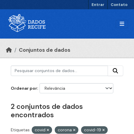
Ir para o conteúdo principal
Entrar
Contato
Conjuntos de dados
Ordenar por
2 conjuntos de dados
encontrados
Etiquetas:
covid
corona
covid-19