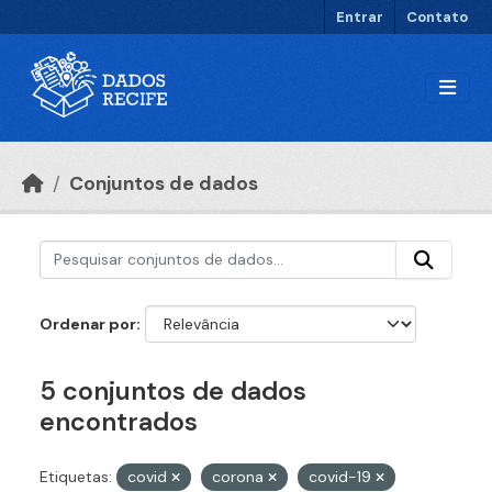
Ir para o conteúdo principal
Entrar
Contato
Conjuntos de dados
Ordenar por
5 conjuntos de dados
encontrados
Etiquetas:
covid
corona
covid-19