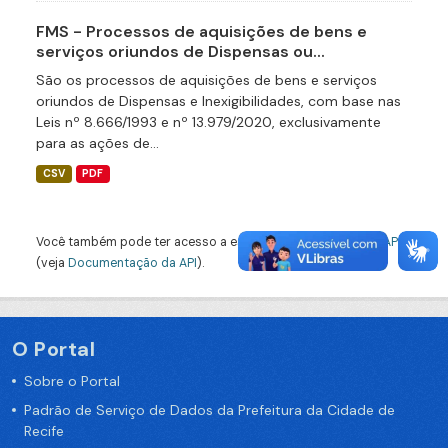
FMS - Processos de aquisições de bens e
serviços oriundos de Dispensas ou...
São os processos de aquisições de bens e serviços
oriundos de Dispensas e Inexigibilidades, com base nas
Leis nº 8.666/1993 e nº 13.979/2020, exclusivamente
para as ações de...
CSV
PDF
Você também pode ter acesso a esses registros usando a
API
(veja
Documentação da API
).
O Portal
Sobre o Portal
Padrão de Serviço de Dados da Prefeitura da Cidade de
Recife