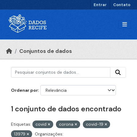
Ir para o conteúdo principal
Entrar
Contato
Conjuntos de dados
Ordenar por
1 conjunto de dados encontrado
Etiquetas:
covid
corona
covid-19
13979
Organizações: