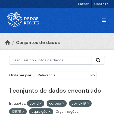
Ir para o conteúdo principal
Entrar
Contato
Conjuntos de dados
Ordenar por
1 conjunto de dados encontrado
Etiquetas:
covid
corona
covid-19
13979
aquisição
Organizações: