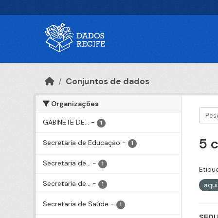
Ir para o conteúdo principal
Conjuntos de dados
Organizações
GABINETE DE...
-
1
5 
Secretaria de Educação
-
1
Secretaria de...
-
1
Etiqu
Secretaria de...
-
aqu
1
Secretaria de Saúde
-
1
SEDU