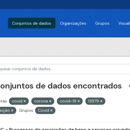
Conjuntos de dados
Organizações
Grupos
Visua
conjuntos de dados encontrados
etas:
covid
corona
covid-19
13979
isição
Grupos:
Covid
C - Processos de aquisições de bens e serviços oriundos