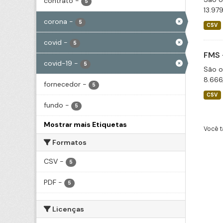
contrato
-
5
13.97
corona
-
5
CSV
covid
-
5
FMS 
covid-19
-
5
São o
8.666
fornecedor
-
5
CSV
fundo
-
5
Mostrar mais Etiquetas
Você t
Formatos
CSV
-
5
PDF
-
5
Licenças