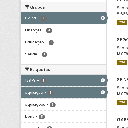
Grupos
São o
8.666
Covid
-
5
CSV
Finanças
-
4
SEGO
Educação
-
1
São o
13.97
Saúde
-
1
CSV
Etiquetas
SEIN
13979
-
5
São o
aquisição
-
5
13.97
CSV
aquisições
-
5
bens
-
5
GABP
São o