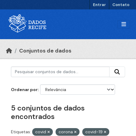
Ir para o conteúdo principal
Entrar
Contato
Conjuntos de dados
Ordenar por
5 conjuntos de dados
encontrados
Etiquetas:
covid
corona
covid-19