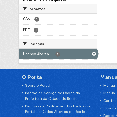
Formatos
CSV
-
1
PDF
-
1
Licenças
Licença Aberta...
-
1
O Portal
Manua
Sobre o Portal
Manual
Padrão de Serviço de Dados da
Manual
Prefeitura da Cidade de Recife
Cartilh
Padrões de Publicação dos Dados no
Guia d
Portal de Dados Abertos do Recife
Dados A