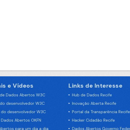
is e Vídeos
Links de Interesse
 de Dados Abertos W3C
Hub de Dados Recife
 do desenvolvedor W3C
Inovação Aberta Recife
a do desenvolvedor W3C
Portal da Transparência Recife
e Dados Abertos OKFN
Hacker Cidadão Recife
bertos para um dia a dia
Dados Abertos Governo Feder