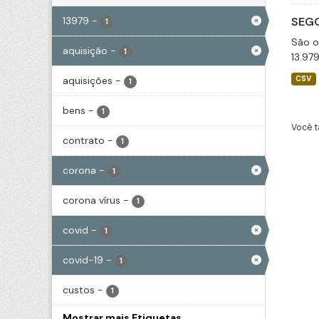
13979
-
SEGO
1
São o
aquisição
-
1
13.97
aquisições
-
CSV
1
bens
-
1
Você t
contrato
-
1
corona
-
1
corona vírus
-
1
covid
-
1
covid-19
-
1
custos
-
1
Mostrar mais Etiquetas