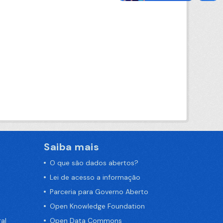
Saiba mais
O que são dados abertos?
Lei de acesso a informação
Parceria para Governo Aberto
Open Knowledge Foundation
al
Open Data Commons