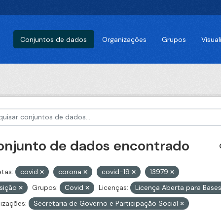
Conjuntos de dados
Organizações
Grupos
Visua
conjunto de dados encontrado
etas:
covid
corona
covid-19
13979
isição
Grupos:
Covid
Licenças:
Licença Aberta para Bas
izações:
Secretaria de Governo e Participação Social