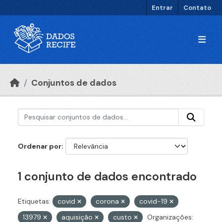
Ir para o conteúdo principal
Entrar
Contato
Conjuntos de dados
Ordenar por
1 conjunto de dados encontrado
Etiquetas:
covid
corona
covid-19
13979
aquisição
custo
Organizações: