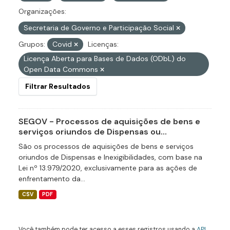
Organizações:
Secretaria de Governo e Participação Social
Grupos:
Covid
Licenças:
Licença Aberta para Bases de Dados (ODbL) do
Open Data Commons
Filtrar Resultados
SEGOV - Processos de aquisições de bens e
serviços oriundos de Dispensas ou...
São os processos de aquisições de bens e serviços
oriundos de Dispensas e Inexigibilidades, com base na
Lei nº 13.979/2020, exclusivamente para as ações de
enfrentamento da...
CSV
PDF
Você também pode ter acesso a esses registros usando a
API