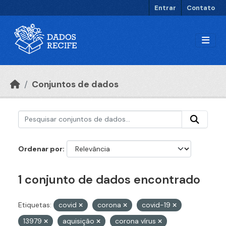
Ir para o conteúdo principal
Entrar
Contato
Conjuntos de dados
Ordenar por
1 conjunto de dados encontrado
Etiquetas:
covid
corona
covid-19
13979
aquisição
corona vírus